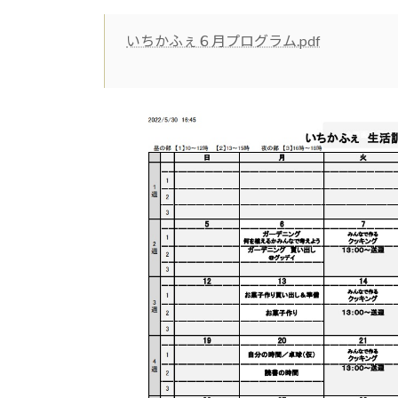
日
時
:
いちかふぇ６月プログラム.pdf