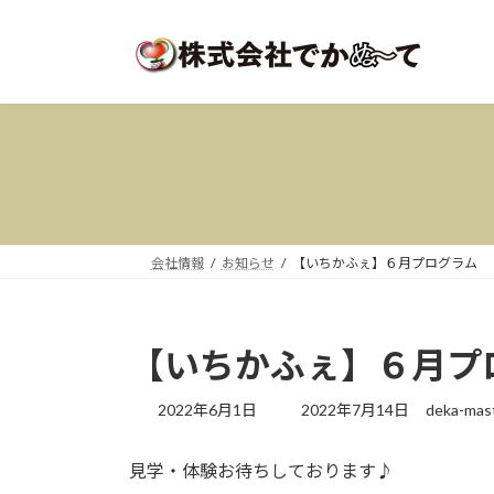
コ
ナ
ン
ビ
テ
ゲ
ン
ー
ツ
シ
へ
ョ
ス
ン
キ
に
ッ
移
プ
動
会社情報
お知らせ
【いちかふぇ】６月プログラム
【いちかふぇ】６月プ
最
2022年6月1日
2022年7月14日
deka-mas
終
更
見学・体験お待ちしております♪
新