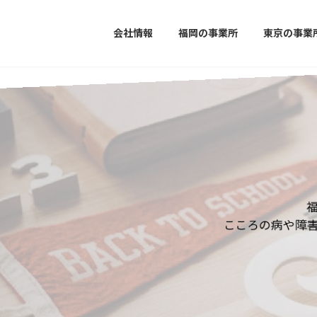
会社情報
福岡の事業所
東京の事業
福祉サービス事業所 
福岡市の閑静な高級住宅街
こころの病や障害から社会復帰を目指す方
≪生活訓練＊就業継続
いちかふぇはこん