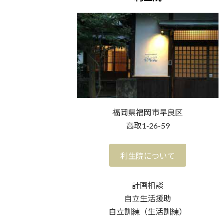
福岡県福岡市早良区
高取1-26-59
利生院について
計画相談
自立生活援助
自立訓練（生活訓練）