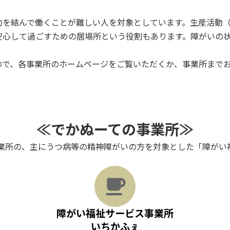
約を結んで働くことが難しい人を対象としています。生産活動
安心して過ごすための居場所という役割もあります。障がいの
ので、各事業所のホームページをご覧いただくか、事業所まで
≪でかぬーての事業所≫
事業所の、主にうつ病等の精神障がいの方を対象とした「障がい
ア
イ
コ
ン
リ
ン
障がい福祉サービス事業所
ク
いちかふぇ