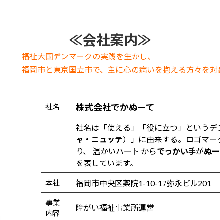
≪会社案内≫
福祉大国デンマークの実践を生かし、
福岡市と東京国立市で、主に心の病いを抱える方々を対
株式会社でかぬーて
社名
社名は「使える」「役に立つ」というデンマーク
ャ・ニュッテ
）」に由来する。ロゴマーク
り、 温かいハート から
でっかい手
が
ぬー
を表しています。
本社
福岡市中央区薬院1-10-17弥永ビル201
事業
障がい福祉事業所運営
内容