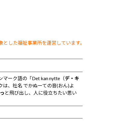
象とした福祉事業所を運営しています。
語の「Det kan nytte（
デ・キ
は、社名 でかぬーての音(おん)よ
っ
と飛び出し、人に役立ちたい思い