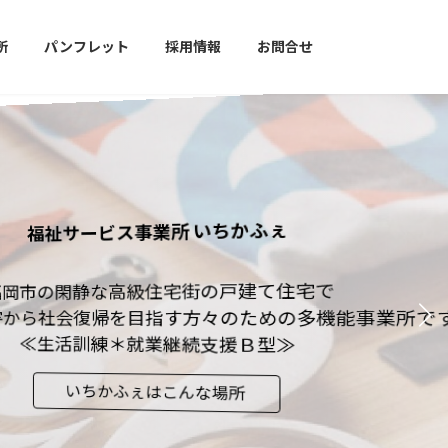
所
パンフレット
採用情報
お問合せ
いちかふぇ
の戸建て住宅で
々のための多機能事業所です。
支援Ｂ型≫
な場所