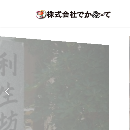
コ
ナ
ン
ビ
テ
ゲ
ン
ー
ツ
シ
へ
ョ
ス
ン
キ
に
ッ
移
プ
動