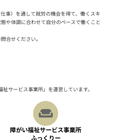
（仕事）を通して就労の機会を得て、働くスキ
状態や体調に合わせて自分のペースで働くこと
お問合せください。
福祉サービス事業所」を運営しています。
ア
イ
コ
ン
リ
ン
障がい福祉サービス事業所
ク
ふっくりー