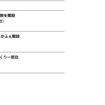
生院を開設
助）
ちかふぇ開設
っくりー開設