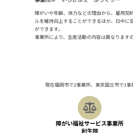
障がいや年齢、体力などの理由から、雇用契
ルを維持向上することができるほか、日中に
ができます。
事業所により、生産活動の内容は異なります
現在福岡市で2事業所、東京国立市で1
ア
イ
コ
ン
リ
ン
障がい福祉サービス事業所
ク
利生院